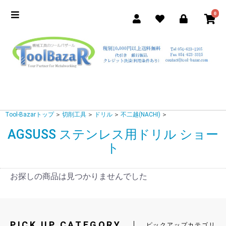
0
Tool-Bazarトップ
＞
切削工具
＞
ドリル
＞
不二越(NACHI)
＞
AGSUSS ステンレス用ドリル ショー
ト
お探しの商品は見つかりませんでした
PICK UP CATEGORY
ピックアップカテゴリ