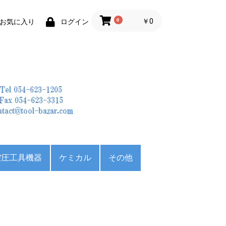
0
￥0
お気に入り
ログイン
空圧工具機器
ケミカル
その他
田
ポンプ
機
HI) バンド
HI) コンタ
バンドソー
アトラ
ジェットタガネ
ベベラー
レシプロコンプレッサ
パッケージコンプレッ
エンジンコンプレッサ
防錆剤
潤滑剤
洗浄剤
切削油
運搬荷役用品
収納用品
CAD・CAM・関数計
スギ
リ
ー
サ―
ー
算機