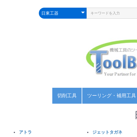
切削工具
ツーリング・補用工具
スローアウェイ工具
エンドミル
ドリル
ねじ切り工具
カッター
リーマー
ミーリングチャック
コレットチャック
ドリルチャック
アーバー・スリーブ
ボーリング
プルスタッドボルト
バイス
旋盤用チャック
生爪・硬爪・Tナット
センター
サンド
住友イ
タンガ
富士元
三菱マ
オーエ
日進工具(
不二越(N
三菱マ
オーエ
不二越(N
magafor
三菱マ
スパイ
ポイン
ハンド
ガスタ
ダイス
メタル
キーシ
サイド
Tスロ
面取り
アンギ
丸フラ
チャッ
マシン
ハンド
アトラ
ジェットタガネ