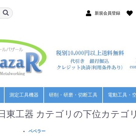
新規会員登録
測定工具機器
研削・研磨・切断工具
電動工具・
ビック
ゲタロイ
ロイ
工業
テリアル
スジー
NS)
ACHI)
テリアル
スジー
ACHI)
テリアル
ラルタップ
トタップ
タップ
ップ
ソー
ードカッター
カッター
ットカッター
カッター
ュラカッター
イス
キングリーマー
リーマー
リーマー
ノギス
マイクロメータ
シリンダーゲージ
ダイヤルゲージ
ハイトゲージ
栓ゲージ・リングゲー
ピンゲージ
ねじゲージ
デジタルスケール
大東 ミーリングチャ
日研 ミーリングチャ
BIG ミーリングチャッ
NTツール コレットホ
日研 スリムチャック
BIG ベビーチャック
YG-1 ERコレット
ドリルチャックアーバ
ドリルスリーブ
メタルソーアーバー
BIG KAISER CKボーリ
日研 ボーリングシス
パワーバイス
油圧バイス
マシンバイス
ベタバイス
パワーチャック
スクロールチャック
北川 硬爪
ギガ・セレクション
JBコーポレーション
Tナット(ジョーナッ
カブト工業
サンドビック CNMG
サンドビック DNMG
サンドビック SNMG
サンドビック TNMG
サンドビック VNMG
サンドビック WNMG
サンドビック CNMG
サンドビック TNMG
住友 CNMG
住友 DNMG
住友 SNMG
住友 TNMG
住友 VNMG
住友 CCMT
住友 CPMT
住友 DCMT
住友 TPMT
住友 VBMT
住友 VCMT
住友 CNMG用外径バ
住友 DNMG用外径バ
住友 SNMG用外径バ
住友 TNMG用外径バ
住友 VNMG用外径バ
住友 WNMG用外径バ
住友 CNMG用内径ホ
住友 TNMG用内径ホ
正面フライス
タンガロイ CNMG用
タンガロイ DNMG用
タンガロイ SNMG用
タンガロイ TNMG用
タンガロイ VNMG用
タンガロイ WNMG用
タンガロイ CNMG用
タンガロイ TNMG用
ナイスコーナー(面取
三菱 CNMG
三菱 DNMG
三菱 SNMG
三菱 TNMG
三菱 VNMG
三菱 WNMG
三菱 CCMT
三菱 CPMH
三菱 DCMT
三菱 TPMH
三菱 VBMT
三菱 VCMT
三菱 WBMT
三菱 WPMT
三菱 CNMG用外径バ
三菱 DNMG用外径バ
三菱 SNMG用外径バ
三菱 TNMG用外径バ
三菱 VNMG用外径バ
三菱 WNMG用外径バ
三菱 CNMG用内径ホ
三菱 TNMG用内径ホ
三菱 ディンプルバー
三菱 APXカッ
三菱 VPXカッ
三菱 WSX445カッ
三菱 MVXドリル
OSG SI-WC-RESF
AGSUSS ステンレス用
AGSUSR ステンレス用
DLCHD ハイス アルミ
テーパシャンクドリル
MF-センタードリル
MF-ロングセンタード
MF-90°センタードリ
OSG EX-SFT
OSG EX-LT-SFT
OSG EX-SUS-SFT
OSG A-SFT
タングステン製ダイ
ハイス製ダイス OSG
ステンレス用ダイス
管用ねじ(ガスねじ)用
超硬サイドカッター
超硬千鳥刃サイドカッ
超硬Tスロットカッタ
超硬千鳥刃Tスロット
ワイヤーカット電極線
バンドソー
砥石
ロータリーバー
ヤスリ
研磨布
研磨ベルト
不織布研磨材
BIG ストレートコレッ
日東工器
アネスト岩
クーラント
ドリル研磨
面取り機
不二越(NAC
不二越(NAC
フナソー 
日東工器 カテゴリの下位カテゴ
ジ
ック
ック
ク
ルダ
ー
ングシステム
テム
生爪
生爪
ト)
用外径バイト
用外径バイト
用外径バイト
用外径バイト
用外径バイト
用外径バイト
用内径ホルダ
用内径ホルダ
イト
イト
イト
イト
イト
イト
ルダ
ルダ
外径バイト
外径バイト
外径バイト
外径バイト
外径バイト
外径バイト
内径ホルダ
内径ホルダ
り機)
イト
イト
イト
イト
イト
イト
ルダ
ルダ
(ボーリングバー)
タ/AOMTチップ
タ/LOGUチップ
タ/SNMUチップ
ドリル ショート
ドリル レギュラ
用ドリル
リル
ル
ス OSG RD SKS
RD SKH
OSG SUS-SD
ダイス
ター
ー
カッター
ト
ソー
ー刃
ベベラー